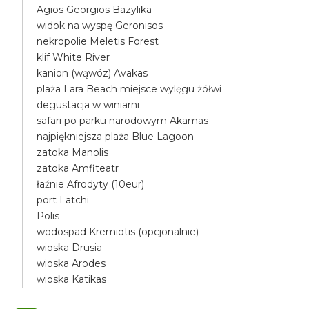
Agios Georgios Bazylika
widok na wyspę Geronisos
nekropolie Meletis Forest
klif White River
kanion (wąwóz) Avakas
plaża Lara Beach miejsce wylęgu żółwi
degustacja w winiarni
safari po parku narodowym Akamas
najpiękniejsza plaża Blue Lagoon
zatoka Manolis
zatoka Amfiteatr
łaźnie Afrodyty (10eur)
port Latchi
Polis
wodospad Kremiotis (opcjonalnie)
wioska Drusia
wioska Arodes
wioska Katikas