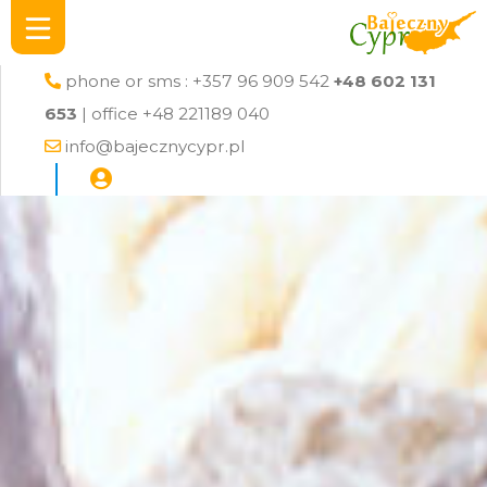
phone or sms : +357 96 909 542
+48 602 131
653
| office +48 221189 040
info@bajecznycypr.pl