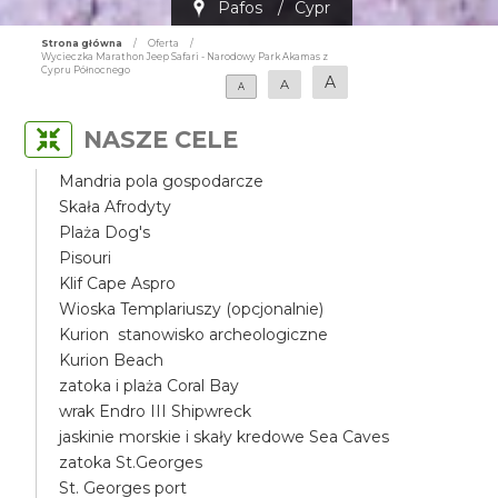
Pafos
/
Cypr
Strona główna
/
Oferta
/
Wycieczka Marathon Jeep Safari - Narodowy Park Akamas z
Cypru Północnego
A
A
A
NASZE CELE
Mandria pola gospodarcze
Skała Afrodyty
Plaża Dog's
Pisouri
Klif Cape Aspro
Wioska Templariuszy (opcjonalnie)
Kurion stanowisko archeologiczne
Kurion Beach
zatoka i plaża Coral Bay
wrak Endro III Shipwreck
jaskinie morskie i skały kredowe Sea Caves
zatoka St.Georges
St. Georges port