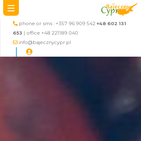
phone or sms : +357 96 909 542
+48 602 131
653
| office +48 221189 040
info@bajecznycypr.pl