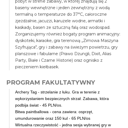
pobyt w strefie zabawy, w której znajdują się 2
baseny wewnętrzne i jeden zewnętrzny z wodą
termalną o temperaturze do 37°C, całoroczne
zjeżdżalnie, jacuzzi, karuzele wodne, armatki i
kaskady, basen ze sztuczną falą oraz wodospad.
Zorganizujemy również bogaty program animacyjny:
dyskoteki, karaoke, gra terenową „Zimowa Maszyna
Szyfrująca", gry i zabawy na świeżym powietrzu, gry
planszowe i fabularne (Prawo Dżungli, Dixit, Alias
Party, Białe i Czarne Historie) oraz ognisko z
pieczeniem kiełbasek.
PROGRAM FAKULTATYWNY
Archery Tag - strzelanie z łuku. Gra w terenie z
wykorzystaniem bezpiecznych strzał. Zabawa, która
podbija świat - 45 PLN/os.
Bitwa paintballowa - cena zawiera: osprzęt,
umundurowanie oraz 150 kul - 65 PLN/os
Wirtualna rzeczywistość - jedna sesja wybranej gry w