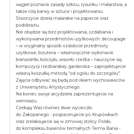
węgiel poznacie zasady szkicu, rysunku i malarstwa, a
także rolę barwy w sztuce i projektowaniu.
Stworzycie dzieła malarskie na papierze oraz
podobraziu.
Nie obędzie się bez projektowania, ozdabiania i
wykonywania przedmiotów użytkowych: decoupage
– w oryginalny sposób ozdobicie przedmioty
użytkowe; biżuteria – własnoręcznie wykonacie
bransoletki, kolczyki, wisiorki; rzeźba – nauczycie się
kompozycji rzeźbiarskiej; garderoba – zaprojektujecie
własną koszulkę metodą "od ogółu do szczegółu".
Zajęcia odbywać się będą pod okiem wychowawców
z Uniwersytetu Artystycznego.
Na koniec swoje arcydzieła zaprezentujecie na
wernisażu.
Czekają Was również dwie wycieczki:
do Zakopanego - pospacerujecie po Krupówkach
oraz zrelaksujecie się w zimowej stolicy Polski,
do kompleksu basenów termalnych Terma Bania -