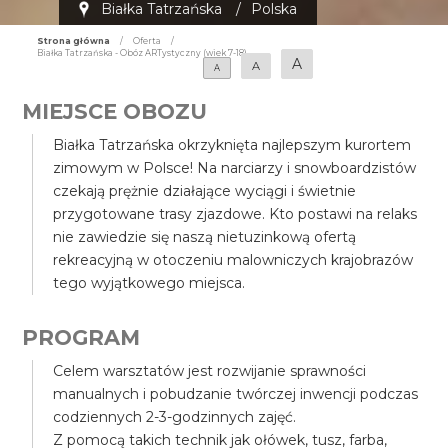
Białka Tatrzańska
/
Polska
Strona główna
/
Oferta
/
Białka Tatrzańska - Obóz ARTystyczny (wiek 7-18)
A
A
A
MIEJSCE OBOZU
Białka Tatrzańska okrzyknięta najlepszym kurortem
zimowym w Polsce! Na narciarzy i snowboardzistów
czekają prężnie działające wyciągi i świetnie
przygotowane trasy zjazdowe. Kto postawi na relaks
nie zawiedzie się naszą nietuzinkową ofertą
rekreacyjną w otoczeniu malowniczych krajobrazów
tego wyjątkowego miejsca.
PROGRAM
Celem warsztatów jest rozwijanie sprawności
manualnych i pobudzanie twórczej inwencji podczas
codziennych 2-3-godzinnych zajęć.
Z pomocą takich technik jak ołówek, tusz, farba,