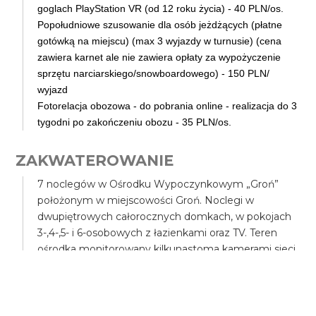
goglach PlayStation VR (od 12 roku życia) - 40 PLN/os.
Popołudniowe szusowanie dla osób jeżdżących (płatne
gotówką na miejscu) (max 3 wyjazdy w turnusie) (cena
zawiera karnet ale nie zawiera opłaty za wypożyczenie
sprzętu narciarskiego/snowboardowego) - 150 PLN/
wyjazd
Fotorelacja obozowa - do pobrania online - realizacja do 3
tygodni po zakończeniu obozu - 35 PLN/os.
ZAKWATEROWANIE
7 noclegów w Ośrodku Wypoczynkowym „Groń”
położonym w miejscowości Groń. Noclegi w
dwupiętrowych całorocznych domkach, w pokojach
3-,4-,5- i 6-osobowych z łazienkami oraz TV. Teren
ośrodka monitorowany kilkunastoma kamerami sieci
telewizyjnej. Na terenie ośrodka: kawiarenka, pizzeria,
bilard (płatny), stół do tenisa stołowego, stół do
piłkarzyków oraz sala szkoleniowa przeznaczona na
spotkania integracyjne i dyskoteki.