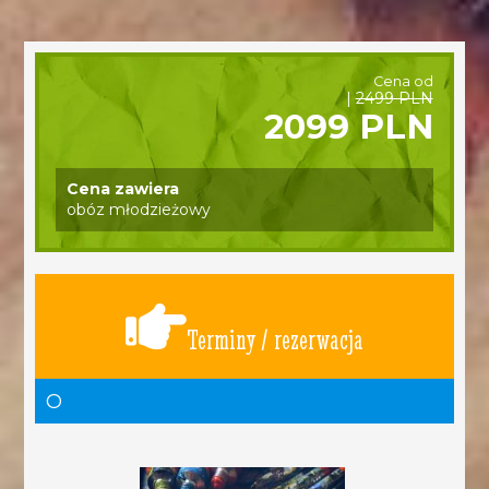
Cena od
|
2499 PLN
2099 PLN
Cena zawiera
obóz młodzieżowy
Terminy / rezerwacja
O