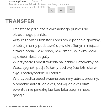
Strona główna
/
Oferta
/
Transfer z lotniska Pafos do Protaras dowolnego miejsca np.
hotelu, apartamentu, willi dla 9-10 osób
A
A
A
TRANSFER
Transfer to przejazd z określonego punktu do
określonego punktu.
Przy rezerwacji transferu prosimy o podanie godziny,
o której mamy podstawić się w określonym miejscu,
a także podać ilość osób, ilość dzieci, w jakim wieku
są dzieci i ilość bagaży.
W przypadku podstawienia na lotnisku, czekamy na
Wasz sygnał i podjeżdżamy pod wejście lotniska w
ciągu maksymalnie 10 minut.
W przypadku podstawienia pod inny adres, prosimy,
o podanie adresu obiektu, nazwę obiektu oraz
ewentualnie pinezkę lub kod lokalizacji z maps
google.