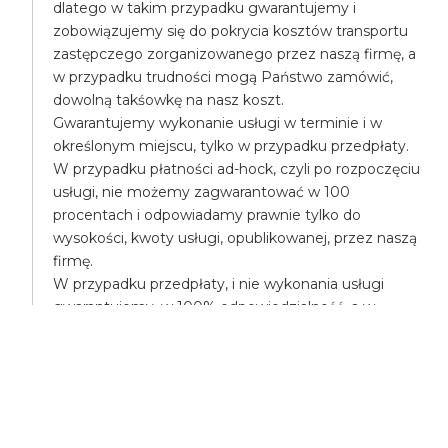
dlatego w takim przypadku gwarantujemy i
zobowiązujemy się do pokrycia kosztów transportu
zastępczego zorganizowanego przez naszą firmę, a
w przypadku trudności mogą Państwo zamówić,
dowolną takśowkę na nasz koszt.
Gwarantujemy wykonanie usługi w terminie i w
określonym miejscu, tylko w przypadku przedpłaty.
W przypadku płatności ad-hock, czyli po rozpoczęciu
usługi, nie możemy zagwarantować w 100
procentach i odpowiadamy prawnie tylko do
wysokości, kwoty usługi, opublikowanej, przez naszą
firmę.
W przypadku przedpłaty, i nie wykonania usługi
gwarantujemy, w 100% odpowiedzialność, a w
przypadku poniesienia większych kosztów,
pokryjemy różnicę, np. mogą Państwo na nasz koszt
zamówić droższą takśówkę.
UBEZPIECZENIA