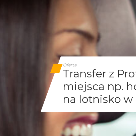
Oferta
Transfer z Pr
miejsca np. h
na lotnisko w 