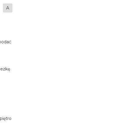
A
 podać
nezkę
piętro