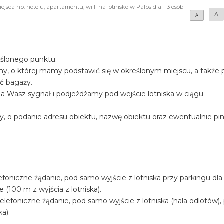
jsca np. hotelu, apartamentu, willi na lotnisko w Pafos dla 1-3 osób
A
A
eślonego punktu.
iny, o której mamy podstawić się w określonym miejscu, a także
ość bagaży.
a Wasz sygnał i podjeżdżamy pod wejście lotniska w ciągu
y, o podanie adresu obiektu, nazwę obiektu oraz ewentualnie pi
foniczne żądanie, pod samo wyjście z lotniska przy parkingu dla
100 m z wyjścia z lotniska).
efoniczne żądanie, pod samo wyjście z lotniska (hala odlotów), 
ka).