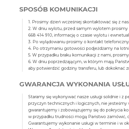
SPOSÓB KOMUNIKACJI
1. Prosimy dzień wcześniej skontaktować się z na
2. W dniu wylotu, przed samym wylotem prosimy
668 414 910, informację o czasie wylotu i ewnet
3. Po wylądowaniu prosimy o kontakt telefoniczny
4. Po otrzymaniu gotowości podjeżdżamy na lotni
5. W przypadku braku komunikacji z nami, prosim
6. W dniu poprzedzającym, w którym mają Państwo
aby potwierdzić godziny transferu, lub dokoknać z
GWARANCJA WYKONANIA USŁU
Staramy się wykonywać nasze usługi solidnie i z pe
przyczyn technicznych i logicznych, nie jesteśmy
gwarantujemy i zobowiązujemy się do pokrycia k
w przypadku trudności mogą Państwo zamówić, d
Gwarantujemy wykonanie usługi w terminie i w ok