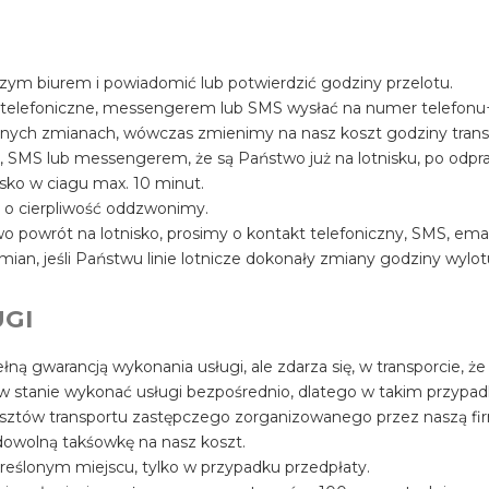
szym biurem i powiadomić lub potwierdzić godziny przelotu.
 telefoniczne, messengerem lub SMS wysłać na numer telefon
ualnych zmianach, wówczas zmienimy na nasz koszt godziny trans
, SMS lub messengerem, że są Państwo już na lotnisku, po odpr
sko w ciagu max. 10 minut.
y o cierpliwość oddzwonimy.
 powrót na lotnisko, prosimy o kontakt telefoniczny, SMS, ema
mian, jeśli Państwu linie lotnicze dokonały zmiany godziny wylot
GI
łną gwarancją wykonania usługi, ale zdarza się, w transporcie, że
 w stanie wykonać usługi bezpośrednio, dlatego w takim przypa
osztów transportu zastępczego zorganizowanego przez naszą fir
owolną takśowkę na nasz koszt.
reślonym miejscu, tylko w przypadku przedpłaty.