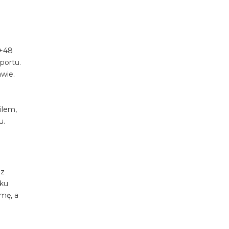
u+48
portu.
awie.
ilem,
u.
 z
dku
mę, a