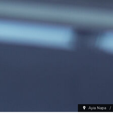
Ayia Napa
/