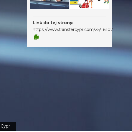
Link do tej strony:
https://www.transfercypr.com/25/18107
Cypr