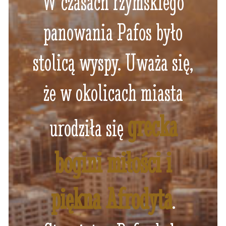
W czasach rzymskiego
panowania Pafos było
stolicą wyspy. Uważa się,
że w okolicach miasta
grecka
urodziła się
bogini miłości i
piękna Afrodyta
.