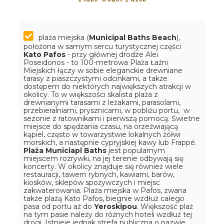
plaża miejska (
Municipal Baths Beach
),
położona w samym sercu turystycznej części
Kato Pafos
- przy głównej drodze Alei
Poseidonos - to 100-metrowa Plaża Łaźni
Miejskich łączy w sobie eleganckie drewniane
tarasy z piaszczystymi odcinkami, a także
dostępem do niektórych największych atrakcji w
okolicy. To w większości skalista plaża z
drewnianymi tarasami z leżakami, parasolami,
przebieralniami, prysznicami, w pobliżu portu, w
sezonie z ratownikami i pierwszą pomocą. Świetne
miejsce do spędzania czasu, na orzeźwiającą
kąpiel, często w towarzystwie lokalnych żółwi
morskich, a następnie cypryjskiej kawy lub Frappé.
Plaża Municiapl Baths
jest popularnym
miejscem rozrywki, na jej terenie odbywają się
koncerty. W okolicy znajduje się również wiele
restauracji, tawern rybnych, kawiarni, barów,
kiosków, sklepów spożywczych i miejsc
zakwaterowania. Plaża miejska w Pafos, zwana
także plażą Kato Pafos, biegnie wzdłuż całego
pasa od portu aż do
Yeroskipou
. Większość plaż
na tym pasie należy do różnych hoteli wzdłuż tej
drogi. Istnieje jednak strefa publiczna o nazwie