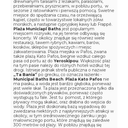
drewnianymi tarasami z leżakami, parasolami,
przebieralniami, prysznicami, w pobliżu portu, w
sezonie z ratownikami i pierwszą pomocą. Świetne
miejsce do spędzania czasu, na orzeźwiającą
kąpiel, często w towarzystwie lokalnych żółwi
morskich, a następnie cypryjskiej kawy lub Frappé.
Plaża Municiapl Baths
jest popularnym
miejscem rozrywki, na jej terenie odbywają się
koncerty. W okolicy znajduje się również wiele
restauracji, tawern rybnych, kawiarni, barów,
kiosków, sklepów spożywczych i miejsc
zakwaterowania. Plaża miejska w Pafos, zwana
także plażą Kato Pafos, biegnie wzdłuż całego
pasa od portu aż do
Yeroskipou
. Większość plaż
na tym pasie należy do różnych hoteli wzdłuż tej
drogi. Istnieje jednak strefa publiczna o nazwie
„Ta Bania”
po grecku, co oznacza łazienki -
Municipal Baths Beach
.
Plaża Kato Pafos
nie
ma piasku, a woda jest bardzo głęboka, ponieważ
jest wiele skał. Ta plaża jest przeznaczona tylko dla
doświadczonych pływaków, ponieważ często
występują tu fale. Jest tu pomost, z którego
pływacy mogą skakać, oraz drabina do wejścia do
wody. Plaża jest doskonałą bazą wypadową do
zwiedzania niektórych z najsłynniejszych atrakcji w
okolicy, w tym średniowiecznego zamku i jego
malowniczego portu, które znajdują się zaledwie
300 metrów od plaży. W pobliżu znajdują się