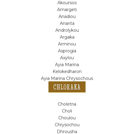
Akoursos
Amargeti
Anadiou
Anarita
Androlykou
Argaka
Arminou
Asprogia
Axylou
Ayia Marina
Kelokedharon
Ayia Marina Chrysochous
CHLORAKA
Choletria
Choli
Choulou
Chrysochou
Dhrousha