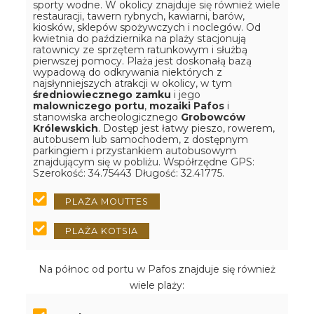
sporty wodne. W okolicy znajduje się również wiele
restauracji, tawern rybnych, kawiarni, barów,
kiosków, sklepów spożywczych i noclegów. Od
kwietnia do października na plaży stacjonują
ratownicy ze sprzętem ratunkowym i służbą
pierwszej pomocy. Plaża jest doskonałą bazą
wypadową do odkrywania niektórych z
najsłynniejszych atrakcji w okolicy, w tym
średniowiecznego zamku
i jego
malowniczego portu
,
mozaiki Pafos
i
stanowiska archeologicznego
Grobowców
Królewskich
. Dostęp jest łatwy pieszo, rowerem,
autobusem lub samochodem, z dostępnym
parkingiem i przystankiem autobusowym
znajdującym się w pobliżu.
Współrzędne GPS:
Szerokość: 34.75443 Długość: 32.41775.
PLAŻA MOUTTES
PLAŻA KOTSIA
Na północ od portu w Pafos znajduje się również
wiele plaży: