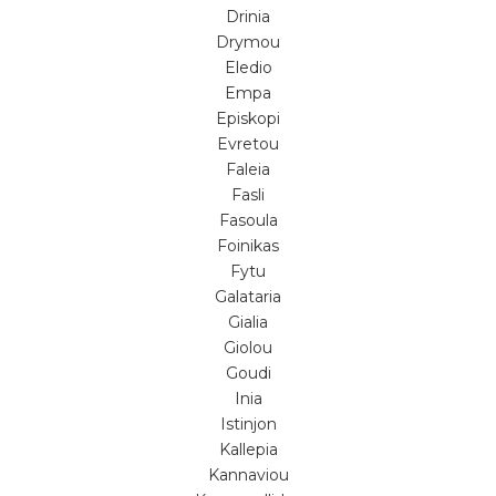
Drinia
Drymou
Eledio
Empa
Episkopi
Evretou
Faleia
Fasli
Fasoula
Foinikas
Fytu
Galataria
Gialia
Giolou
Goudi
Inia
Istinjon
Kallepia
Kannaviou