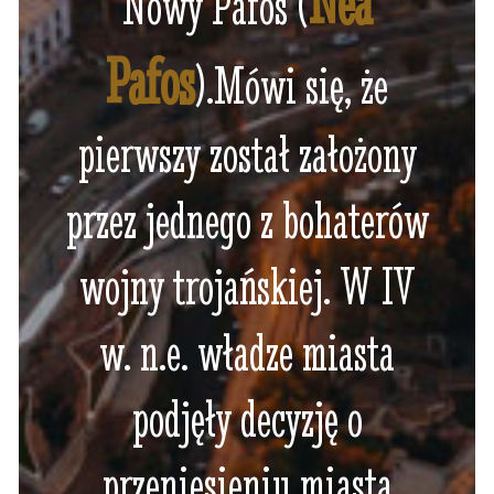
Nea
Nowy Pafos (
Pafos
).Mówi się, że
pierwszy został założony
przez jednego z bohaterów
wojny trojańskiej. W IV
w. n.e. władze miasta
podjęły decyzję o
przeniesieniu miasta