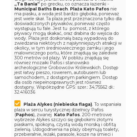
„Ta Bania”
po grecku, co oznacza łazienki -
Municipal Baths Beach
.
Plaża Kato Pafos
nie
ma piasku, a woda jest bardzo głęboka, ponieważ
jest wiele skał. Ta plaża jest przeznaczona tylko dla
doświadczonych pływaków, ponieważ często
występują tu fale. Jest tu pomost, z którego
pływacy mogą skakać, oraz drabina do wejścia do
wody. Plaża jest doskonałą bazą wypadową do
zwiedzania niektórych z najsłynniejszych atrakcji w
okolicy, w tym średniowiecznego zamku i jego
malowniczego portu, które znajdują się zaledwie
300 metrów od plaży. W pobliżu znajdują się
również mozaiki Pafos i stanowisko
archeologiczne Grobowców Królewskich. Dostęp
jest łatwy pieszo, rowerem, autobusem lub
samochodem, z dostępnym parkingiem. Dostęp
dla osób niepełnosprawnych jest również
dostępny.
Współrzędne GPS: szer.: 34,75562 dł.:
32.416036
Plaża Alykes (niebieska flaga)
. To wspaniała
plaża w sercu turystycznej dzielnicy Pafos
(
Paphos
), zwanej
Kato Pafos
. 200-metrowe
wybrzeże Alykes szczyci się głębokimi złotymi
piaskami, spokojną, czystą wodą morską i obfitą
zielenią. Udogodnienia na plaży obejmują toalety,
przebieralnie, leżaki, parasole, kosze na śmieci i