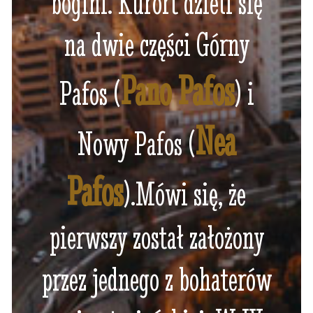
bogini. Kurort dzieli się
na dwie części Górny
Pano Pafos
Pafos (
) i
Nea
Nowy Pafos (
Pafos
).Mówi się, że
pierwszy został założony
przez jednego z bohaterów