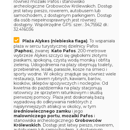
również mozaiki Pafos i stanowisko
archeologiczne Grobowców Królewskich. Dostęp
jest łatwy pieszo, rowerem, autobusem lub
samochodem, z dostępnym parkingiem. Dostęp
dla osób niepełnosprawnych jest również
dostępny.
Współrzędne GPS: szer.: 34,75562 dł.:
32.416036
Plaża Alykes (niebieska flaga)
. To wspaniała
plaża w sercu turystycznej dzielnicy Pafos
(
Paphos
), zwanej
Kato Pafos
. 200-metrowe
wybrzeże Alykes szczyci się głębokimi złotymi
piaskami, spokojną, czystą wodą morską i obfitą
zielenią. Udogodnienia na plaży obejmują toalety,
przebieralnie, leżaki, parasole, kosze na śmieci i
sporty wodne. W okolicy znajduje się również wiele
restauracji, tawern rybnych, kawiarni, barów,
kiosków, sklepów spożywczych i noclegów. Od
kwietnia do października na plaży stacjonują
ratownicy ze sprzętem ratunkowym i służbą
pierwszej pomocy. Plaża jest doskonałą bazą
wypadową do odkrywania niektórych z
najsłynniejszych atrakcji w okolicy, w tym
średniowiecznego zamku
i jego
malowniczego portu
,
mozaiki Pafos
i
stanowiska archeologicznego
Grobowców
Królewskich
. Dostęp jest łatwy pieszo, rowerem,
autobusem lub samochodem, z dostępnym