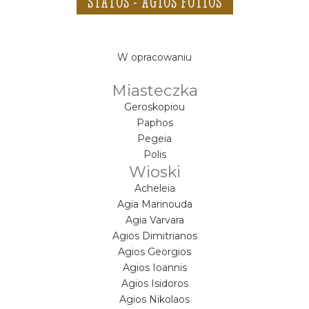
STATOS - AGIOS FOTIOS
W opracowaniu
Miasteczka
Geroskopiou
Paphos
Pegeia
Polis
Wioski
Acheleia
Agia Marinouda
Agia Varvara
Agios Dimitrianos
Agios Georgios
Agios Ioannis
Agios Isidoros
Agios Nikolaos