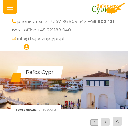
phone or sms : +357 96 909 542
+48 602 131
653
| office +48 221189 040
info@bajecznycypr.pl
Pafos Cypr
Strona główna
/
Pafos Cypr
A
A
A