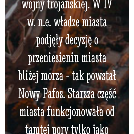
wojny trojańskiej. W IV
w. n.e. władze miasta
podjęły decyzję o
przeniesieniu miasta
bliżej morza - tak powstał
Nowy Pafos. Starsza część
miasta funkcjonowała od
tamtej pory tylko jako