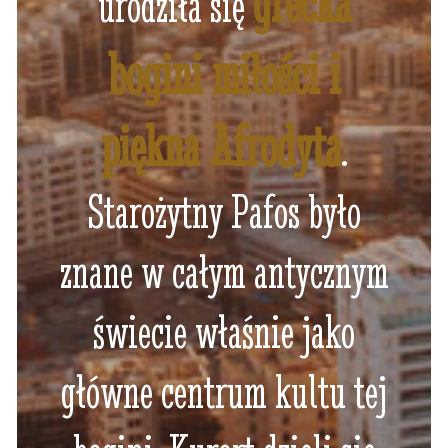
grecka
urodziła się
bogini miłości i
piękna Afrodyta
.
Starożytny Pafos było
znane w całym antycznym
świecie właśnie jako
główne centrum kultu tej