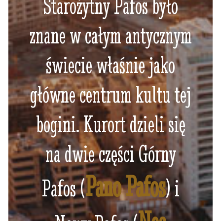
Starożytny Pafos było
znane w całym antycznym
świecie właśnie jako
główne centrum kultu tej
bogini. Kurort dzieli się
na dwie części Górny
Pano Pafos
Pafos (
) i