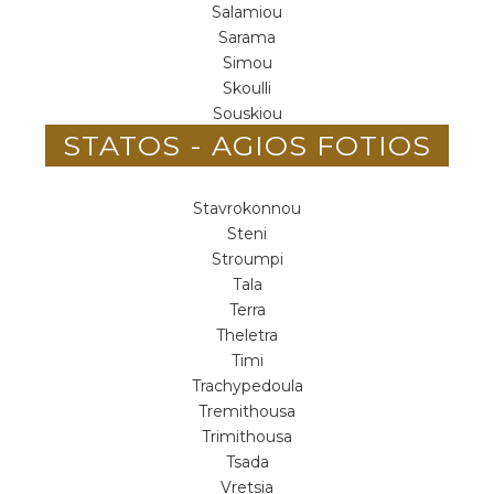
Salamiou
Sarama
Simou
Skoulli
Souskiou
STATOS - AGIOS FOTIOS
Stavrokonnou
Steni
Stroumpi
Tala
Terra
Theletra
Timi
Trachypedoula
Tremithousa
Trimithousa
Tsada
Vretsia