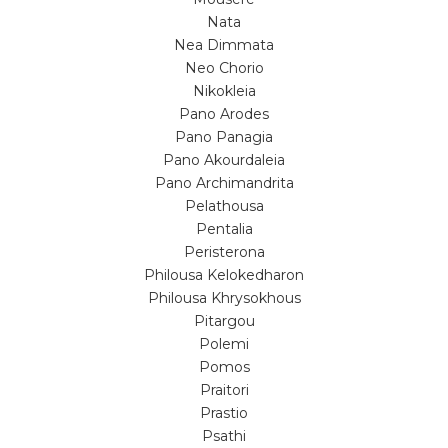
Nata
Nea Dimmata
Neo Chorio
Nikokleia
Pano Arodes
Pano Panagia
Pano Akourdaleia
Pano Archimandrita
Pelathousa
Pentalia
Peristerona
Philousa Kelokedharon
Philousa Khrysokhous
Pitargou
Polemi
Pomos
Praitori
Prastio
Psathi